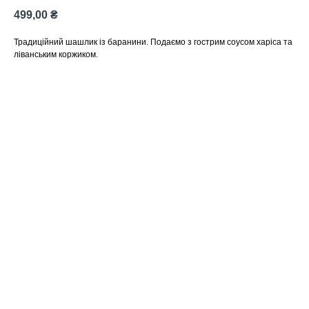
499,00
₴
Традиційний шашлик із баранини. Подаємо з гострим соусом харіса та
ліванським коржиком.