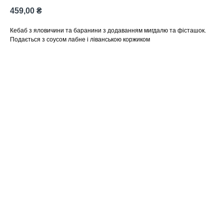
459,00
₴
Кебаб з яловичини та баранини з додаванням мигдалю та фісташок.
Подається з соусом лабне і ліванською коржиком