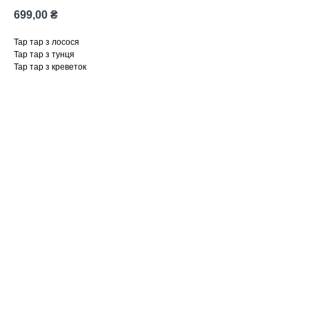
699,00
₴
Тар тар з лосося
Тар тар з тунця
Тар тар з креветок